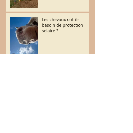
Les chevaux ont-ils
besoin de protection
solaire ?
Le bien-être de nos
chevaux avant tout !
Archives
juillet 2026
(2)
2 posts
juin 2026
(6)
6 posts