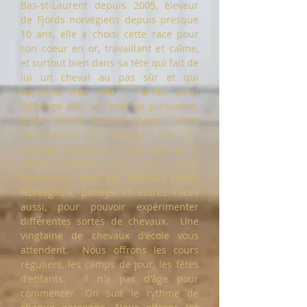
Bas-st-Laurent depuis 2005, éleveur
de Fjords norvégiens depuis presque
10 ans, elle a choisi cette race pour
son coeur en or, travaillant et calme,
et surtout bien dans sa tête qui fait de
lui un cheval au pas sûr et qui
apprend très vite ! Parfait pour
l'attelage avec un look de puissance.
Notre étalon "Bakken Marius" vient
directement de Norvège avec un
pointage supérieur à l'âge d'un an. À
L'École Fjords sur mer, nous
enseignons avec des chevaux Fjords
Norvégiens, poneys et autres races
aussi, pour pouvoir expérimenter
différentes sortes de chevaux. Une
vingtaine de chevaux d'école vous
attendent. Nous offrons les cours
réguliers, les camps de jour, les fêtes
d'enfants. Il n'a pas d'âge pour
commencer. On suit le rythme de