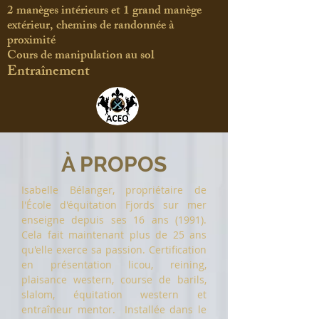
2 manèges intérieurs et 1 grand manège
extérieur, chemins de randonnée à
proximité
Cours de manipulation au sol
Entraînement
À PROPOS
Isabelle Bélanger, propriétaire de
l'École d'équitation Fjords sur mer
enseigne depuis ses 16 ans (1991).
Cela fait maintenant plus de 25 ans
qu'elle exerce sa passion. Certification
en présentation licou, reining,
plaisance western, course de barils,
slalom, équitation western et
entraîneur mentor. Installée dans le