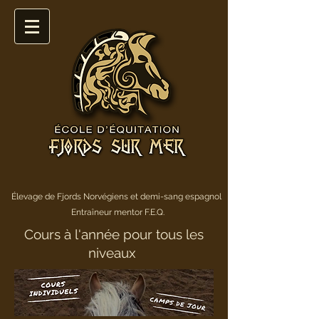
Élevage de Fjords Norvégiens et demi-sang espagnol
Entraîneur mentor F.E.Q.
Cours à l'année pour tous les
niveaux