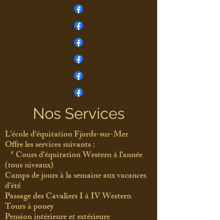
Nos Services
L'école d'équitation Fjords-sur-Mer​
Offre les services suivants :
​ * Cours
d'équitation Western à l'année
(tous niveaux)
Camps de jours à la semaine aux vacances
d'été
Passage des Cavaliers I à IV Western
Tours à poney
Pension intérieure et extérieure