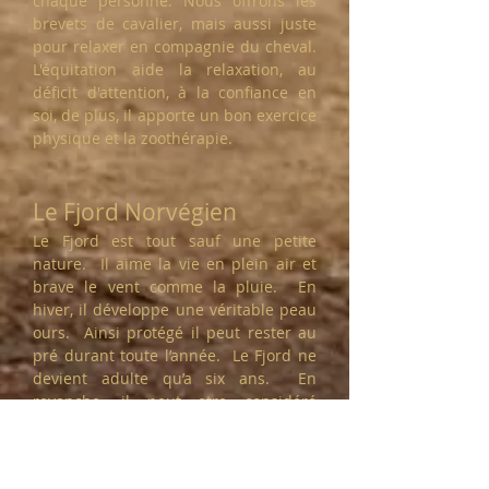
chaque personne. Nous offrons les
brevets de cavalier, mais aussi juste
pour relaxer en compagnie du cheval.
L'équitation aide la relaxation, au
déficit d'attention, à la confiance en
soi, de plus, il apporte un bon exercice
physique et la zoothérapie.
​Le Fjord Norvégien
Le Fjord est tout sauf une petite
nature. Il aime la vie en plein air et
brave le vent comme la pluie. En
hiver, il développe une véritable peau
ours. Ainsi protégé il peut rester au
pré durant toute l’année. Le Fjord ne
devient adulte qu’a six ans. En
revanche, il peut etre considéré
comme une véritable assurance-vie
pour le cavalier. Doux et patient, il
pardonne même les erreurs d’un