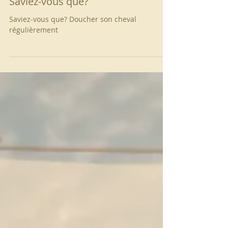
Saviez-vous que?
Saviez-vous que? Doucher son cheval
régulièrement