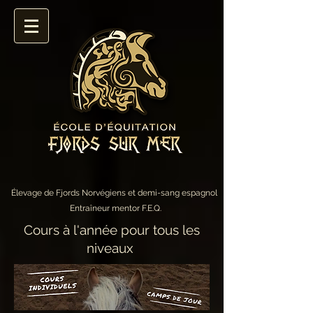
Élevage de Fjords Norvégiens et demi-sang espagnol
Entraîneur mentor F.E.Q.
Cours à l'année pour tous les
niveaux