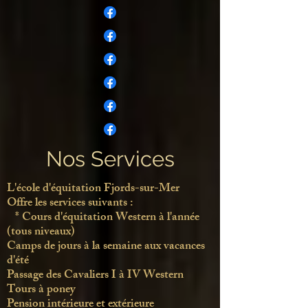
Nos Services
L'école d'équitation Fjords-sur-Mer​
Offre les services suivants :
​ * Cours
d'équitation Western à l'année
(tous niveaux)
Camps de jours à la semaine aux vacances
d'été
Passage des Cavaliers I à IV Western
Tours à poney
Pension intérieure et extérieure