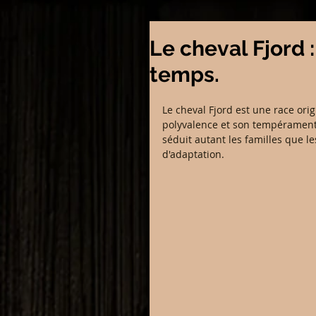
Le cheval Fjord :
temps.
Le cheval Fjord est une race ori
polyvalence et son tempérament 
séduit autant les familles que le
d'adaptation.