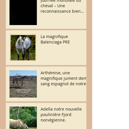
Journée mondiale du
cheval – Une
reconnaissance bien
méritée
La magnifique
Balenciaga PRE
Arthémise, une
magnifique jument demi-
sang espagnol de notre
élevage.
Adella notre nouvelle
poulinière Fjord
norvégienne.