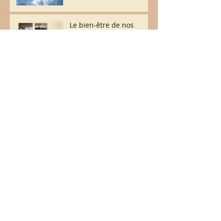
Le bien-être de nos
chevaux avant tout !
Archives
juillet 2026
(2)
2 posts
juin 2026
(6)
6 posts
mai 2026
(8)
8 posts
avril 2026
(2)
2 posts
septembre 2025
(7)
7 posts
juillet 2025
(3)
3 posts
mars 2025
(1)
1 post
février 2023
(3)
3 posts
avril 2018
(1)
1 post
février 2018
(1)
1 post
janvier 2018
(4)
4 posts