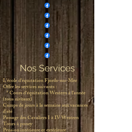
Nos Services
L'école d'équitation Fjords-sur-Mer​
Offre les services suivants :
​ * Cours
d'équitation Western à l'année
(tous niveaux)
Camps de jours à la semaine aux vacances
d'été
Passage des Cavaliers I à IV Western
Tours à poney
Pension intérieure et extérieure