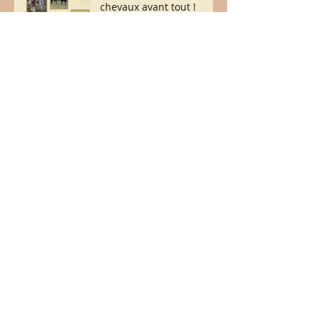
chevaux avant tout !
Archives
juillet 2026
(2)
2 posts
juin 2026
(6)
6 posts
mai 2026
(8)
8 posts
avril 2026
(2)
2 posts
septembre 2025
(7)
7 posts
juillet 2025
(3)
3 posts
mars 2025
(1)
1 post
février 2023
(3)
3 posts
avril 2018
(1)
1 post
février 2018
(1)
1 post
janvier 2018
(4)
4 posts
octobre 2017
(1)
1 post
août 2017
(2)
2 posts
juillet 2017
(2)
2 posts