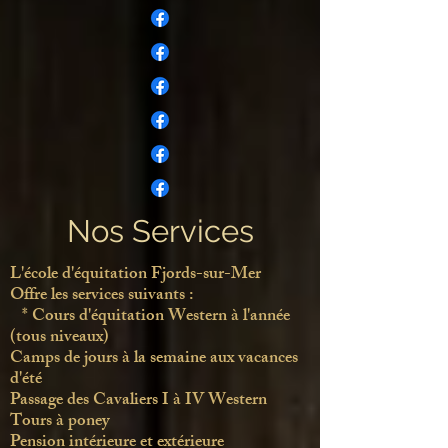
Nos Services
L'école d'équitation Fjords-sur-Mer​
Offre les services suivants :
​ * Cours
d'équitation Western à l'année
(tous niveaux)
Camps de jours à la semaine aux vacances
d'été
Passage des Cavaliers I à IV Western
Tours à poney
Pension intérieure et extérieure