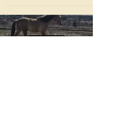
Balenciaga aime le lien avec l'humain et se
montre toujours volontaire, attentive et d'une
grande gentillesse dans ses interactions
quotidiennes. Elle possède cette présence
particulière qui inspire rapidement confiance
et attachement.
Load video
Arthémise, une magnifique
jument demi-sang espagnol de
notre élevage.
D'un naturel calme et curieux, Arthémise
aborde chaque nouvelle situation avec