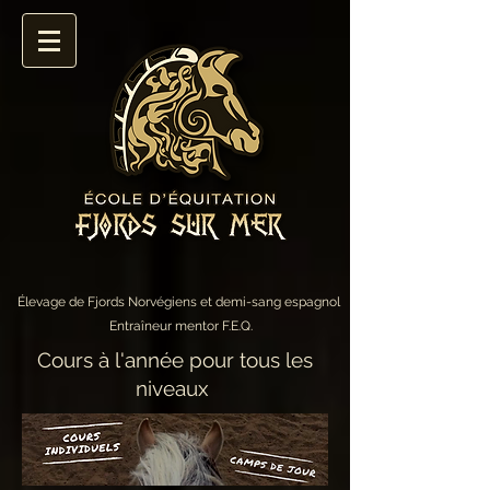
Élevage de Fjords Norvégiens et demi-sang espagnol
Entraîneur mentor F.E.Q.
Cours à l'année pour tous les
niveaux