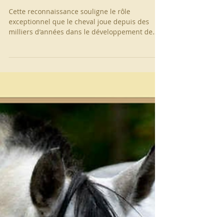
Cette reconnaissance souligne le rôle
exceptionnel que le cheval joue depuis des
milliers d'années dans le développement de
l'humanité. Qu'il soit un partenaire de travail,
un compagnon de loisir, un athlète, un allié en
thérapie ou un acteur du tourisme équestre, le
cheval continue d'avoir un impacte positif dans
de nombreuses communautés à travers le
monde.