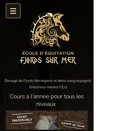
Élevage de Fjords Norvégiens et demi-sang espagnol
Entraîneur mentor F.E.Q.
Cours à l'année pour tous les
niveaux