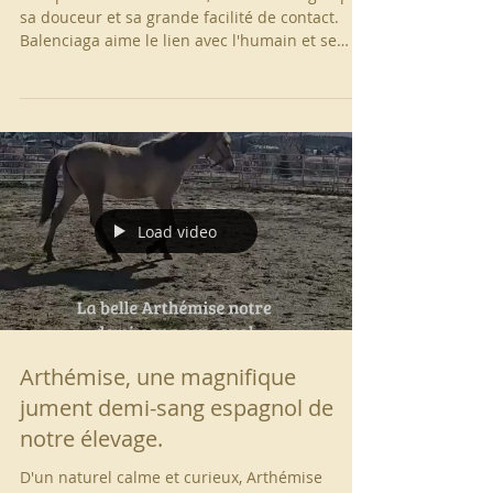
La magnifique Balenciaga PRE
Très proche des humains, elle se distingue par
sa douceur et sa grande facilité de contact.
Balenciaga aime le lien avec l'humain et se
montre toujours volontaire, attentive et d'une
grande gentillesse dans ses interactions
quotidiennes. Elle possède cette présence
particulière qui inspire rapidement confiance
et attachement.
Load video
Arthémise, une magnifique
jument demi-sang espagnol de
notre élevage.