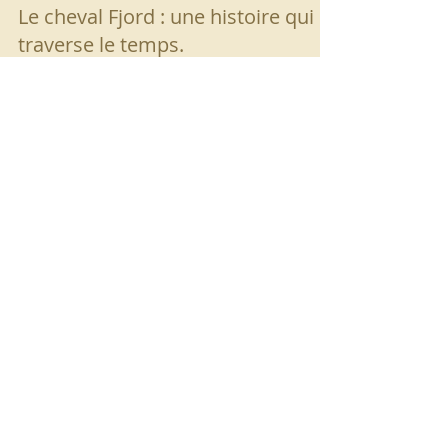
Le cheval Fjord : une histoire qui
traverse le temps.
Le cheval Fjord est une race originaire de
Norvège, reconnue pour sa robustesse, sa
polyvalence et son tempérament calme. De
plus en plus recherché en élevage, le Fjord
séduit autant les familles que les cavaliers
expérimentés pour sa fiabilité et sa capacité
d'adaptation.
Load video