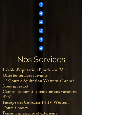
Nos Services
L'école d'équitation Fjords-sur-Mer​
Offre les services suivants :
​ * Cours
d'équitation Western à l'année
(tous niveaux)
Camps de jours à la semaine aux vacances
d'été
Passage des Cavaliers I à IV Western
Tours à poney
Pension intérieure et extérieure